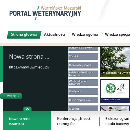
Strona główna
Aktualności
Wiedza ogólna
Wiedza specja
Nowa strona ...
https://wmw.uwm.edu.pl/
więcej
Konferencja „Insect
Elektronogram
Nowa strona
rearing for ...
nauki budowy .
Wydziału